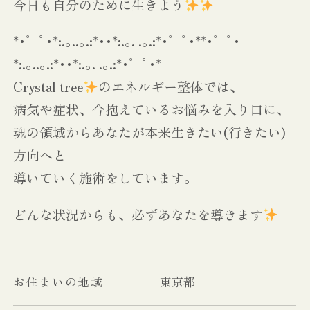
今日も自分のために生きよう
*･゜ﾟ･*:.｡..｡.:*･･*:.｡. .｡.:*･゜ﾟ･**･゜ﾟ･
*:.｡..｡.:*･･*:.｡. .｡.:*･゜ﾟ･*
Crystal tree
のエネルギー整体では、
病気や症状、今抱えているお悩みを入り口に、
魂の領域からあなたが本来生きたい(行きたい)
方向へと
導いていく施術をしています。
どんな状況からも、必ずあなたを導きます
お住まいの地域
東京都