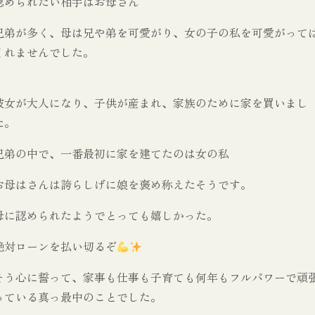
認められたい相手はお母さん
兄弟が多く、母は兄や弟を可愛がり、女の子の私を可愛がって
くれませんでした。
彼女が大人になり、子供が産まれ、家族のために家を買いまし
た。
兄弟の中で、一番最初に家を建てたのは女の私
お母はさんは誇らしげに娘を褒め称えたそうです。
母に認められたようでとっても嬉しかった。
絶対ローンを払い切るぞ
そう心に誓って、家事も仕事も子育ても何年もフルパワーで頑
っている真っ最中のことでした。